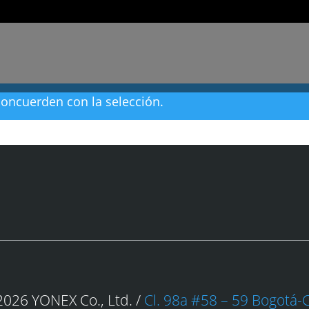
oncuerden con la selección.
026 YONEX Co., Ltd. /
Cl. 98a #58 – 59 Bogotá-