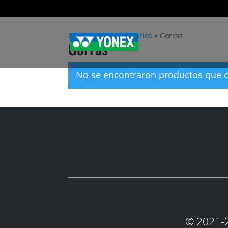
Home
»
Otros accesorios
»
Gorras
Gorras
No se encontraron productos que c
© 2021-2