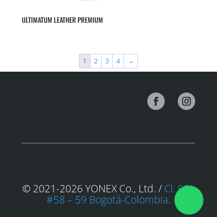
ULTIMATUM LEATHER PREMIUM
1
2
3
4
→
© 2021-2026 YONEX Co., Ltd. /
Cl. 98a
#58 – 59 Bogotá-Colombia.