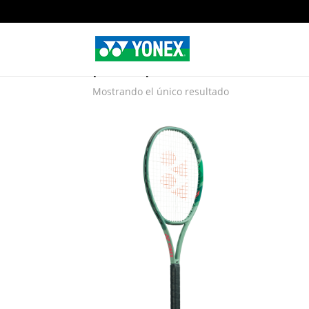
Home
»
percept 100
percept 100
Mostrando el único resultado