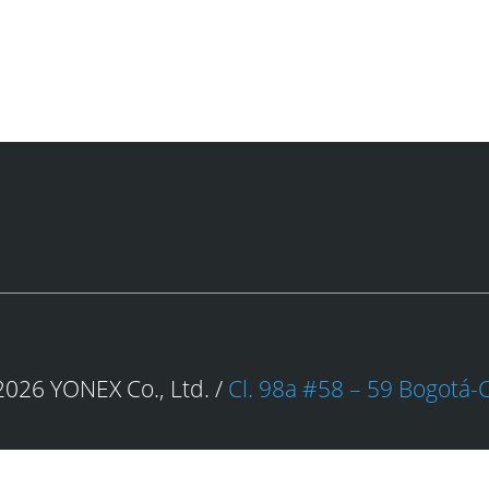
026 YONEX Co., Ltd. /
Cl. 98a #58 – 59 Bogotá-