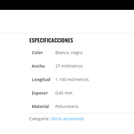
DRY SUPER GRAP
ESPECIFICACCIONES
Color
Blanco, negro
Ancho
27 milímetros
Longitud
1.100 milímetros
Espesor
0,45 mm
Material
Poliuretano
Categoría:
Otros accesorios