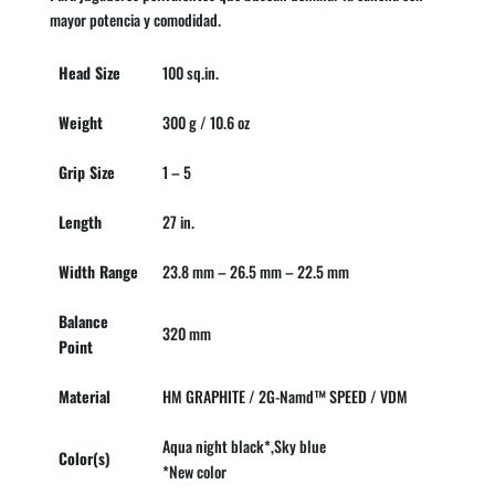
mayor potencia y comodidad.
Head Size
100 sq.in.
Weight
300 g / 10.6 oz
Grip Size
1 – 5
Length
27 in.
Width Range
23.8 mm – 26.5 mm – 22.5 mm
Balance
320 mm
Point
Material
HM GRAPHITE / 2G-Namd™ SPEED / VDM
Aqua night black*,Sky blue
Color(s)
*New color