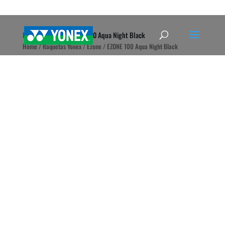
Home
»
Tienda
»
EZONE 100 Aqua Night Black
Home
/
Raquetas Yonex
/
Ezone
/ EZONE 100 Aqua Night Black