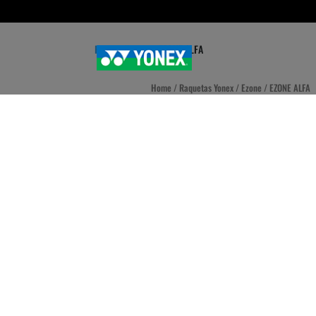
Home
»
Tienda
»
EZONE ALFA
Home
/
Raquetas Yonex
/
Ezone
/ EZONE ALFA