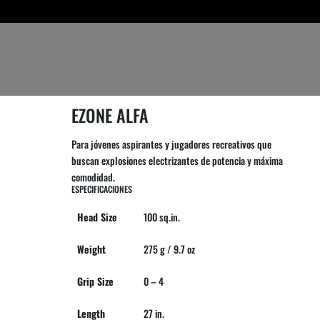
EZONE ALFA
Para jóvenes aspirantes y jugadores recreativos que
buscan explosiones electrizantes de potencia y máxima
comodidad.
ESPECIFICACIONES
Head Size
100 sq.in.
Weight
275 g / 9.7 oz
Grip Size
0 – 4
Length
27 in.