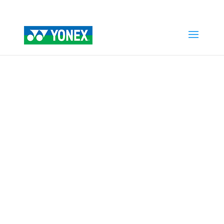
Home
»
Tienda
»
EZONE Jr 21 7th