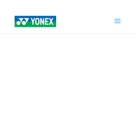
Home
»
Tienda
»
POWER CUSHION ECLIPSION 5 CLAY
MUJER