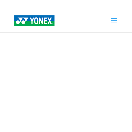
Home
»
Tienda
»
POWER CUSHION SONICAGE 3 CLAY