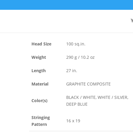
SMASH HEAT
Head Size
100 sq.in.
Weight
290 g / 10.2 oz
Length
27 in.
Material
GRAPHITE COMPOSITE
BLACK / WHITE, WHITE / SILVER,
Color(s)
DEEP BLUE
Stringing
16 x 19
Pattern