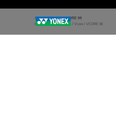
Home
»
Tienda
»
VCORE 98
Home
/
Raquetas Yonex
/
Vcore
/ VCORE 98