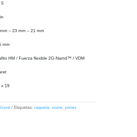
 5
in
 mm – 23 mm – 21 mm
5 mm
afito HM / Fuerza flexible 2G-Namd™ / VDM
aret
 x 19
Vcore
Etiquetas:
raqueta
,
vcore
,
yonex