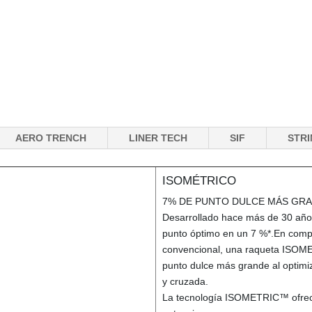
AERO TRENCH
LINER TECH
SIF
STR
ISOMÉTRICO
7% DE PUNTO DULCE MÁS GR
Desarrollado hace más de 30 añ
punto óptimo en un 7 %*.En com
convencional, una raqueta ISOM
punto dulce más grande al optimiza
y cruzada.
La tecnología ISOMETRIC™ ofrece 