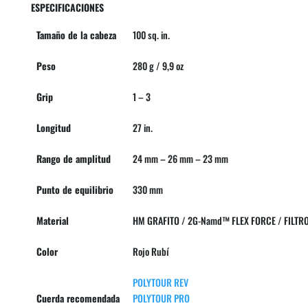
ESPECIFICACIONES
Tamaño de la cabeza
100 sq. in.
Peso
280 g / 9,9 oz
Grip
1 – 3
Longitud
27 in.
Rango de amplitud
24 mm – 26 mm – 23 mm
Punto de equilibrio
330 mm
Material
HM GRAFITO / 2G-Namd™ FLEX FORCE / FILTR
Color
Rojo Rubí
POLYTOUR REV
Cuerda recomendada
POLYTOUR PRO