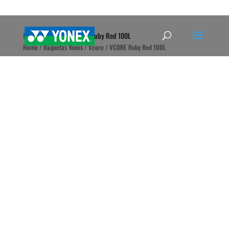
Home
»
Tienda
»
VCORE Ruby Red 100L
Home
/
Raquetas Yonex
/
Vcore
/ VCORE Ruby Red 100L