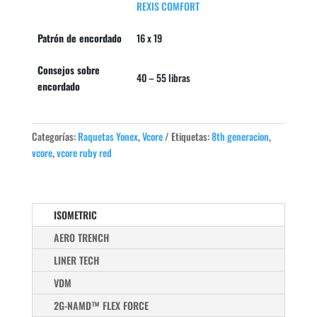
REXIS COMFORT
Patrón de encordado
16 x 19
Consejos sobre
40 – 55 libras
encordado
Categorías:
Raquetas Yonex
,
Vcore
Etiquetas:
8th generacion
,
vcore
,
vcore ruby red
ISOMETRIC
AERO TRENCH
LINER TECH
VDM
2G-NAMD™ FLEX FORCE