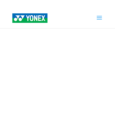
Home
»
Tienda
»
YONEX Jr 23