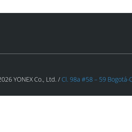
026 YONEX Co., Ltd. /
Cl. 98a #58 – 59 Bogotá-