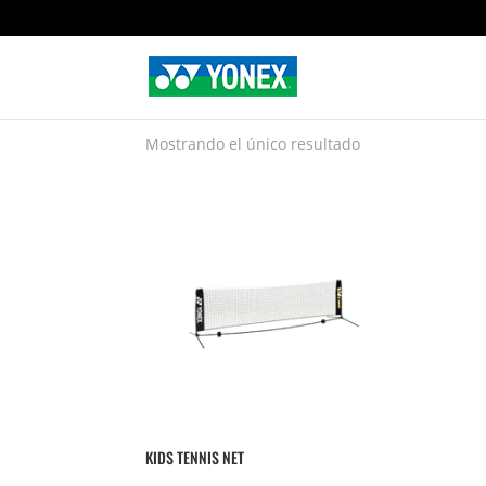
Home
»
Otros accesorios
»
Kids tennis net
Kids tennis net
Mostrando el único resultado
KIDS TENNIS NET