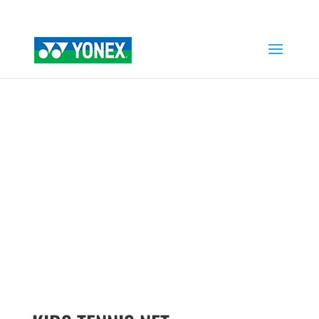
Home
»
Tienda
»
KIDS TENNIS NET