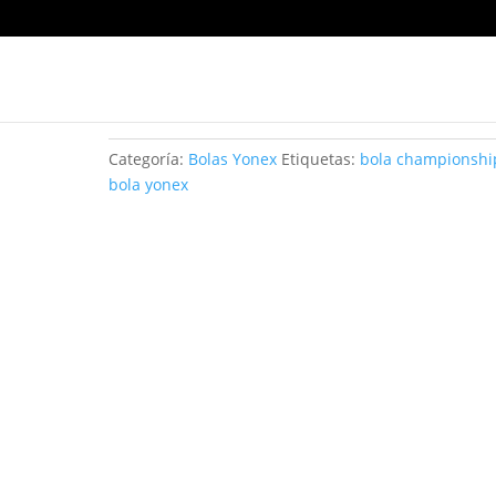
BOLA CHAMPIONSHIP X3
Categoría:
Bolas Yonex
Etiquetas:
bola championshi
bola yonex