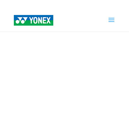
Home
»
Tienda
»
CLUB BACKPACK – BADMINTON