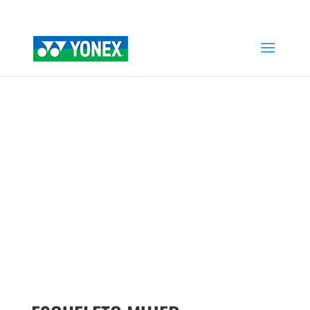
Home
»
Tienda
»
ESQUELETO MUJER