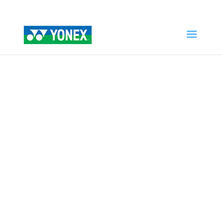
Home
»
Tienda
»
GORRAS YONEX