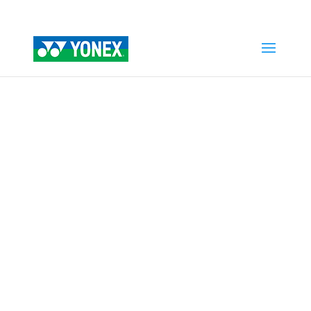
Home
»
Tienda
»
MUÑEQUERA