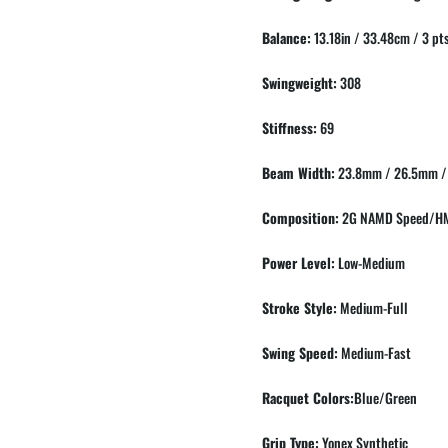
Balance:
13.18in / 33.48cm / 3 pt
Swingweight:
308
Stiffness:
69
Beam Width:
23.8mm / 26.5mm /
Composition:
2G NAMD Speed/HM
Power Level:
Low-Medium
Stroke Style:
Medium-Full
Swing Speed:
Medium-Fast
Racquet Colors:
Blue/Green
Grip Type:
Yonex Synthetic