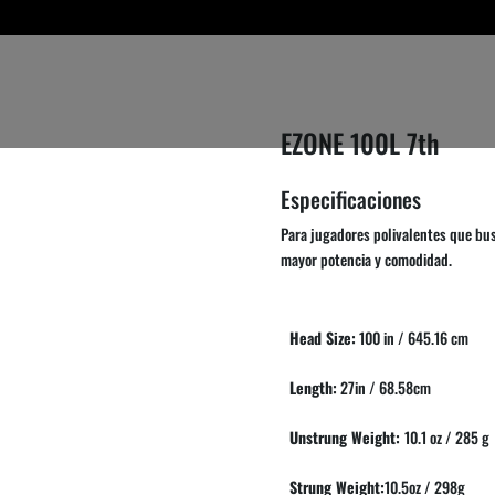
EZONE 100L 7th
Especificaciones
Para jugadores polivalentes que bu
mayor potencia y comodidad.
Head Size:
100 in / 645.16 cm
Length:
27in / 68.58cm
Unstrung Weight:
10.1 oz / 285 g
Strung Weight:
10.5oz / 298g