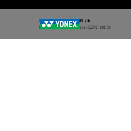
Home
»
Tienda
»
EZONE 100L 7th
Home
/
Raquetas Yonex
/
Ezone
/ EZONE 100L 7th