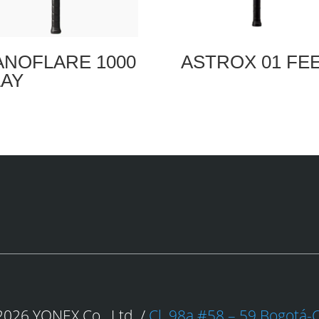
ANOFLARE 1000
ASTROX 01 FE
LAY
026 YONEX Co., Ltd. /
Cl. 98a #58 – 59 Bogotá-