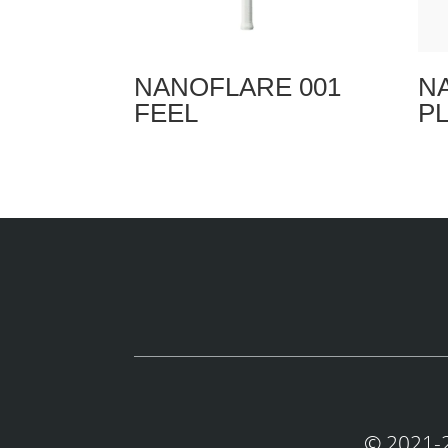
NANOFLARE 001
N
FEEL
P
© 2021-2