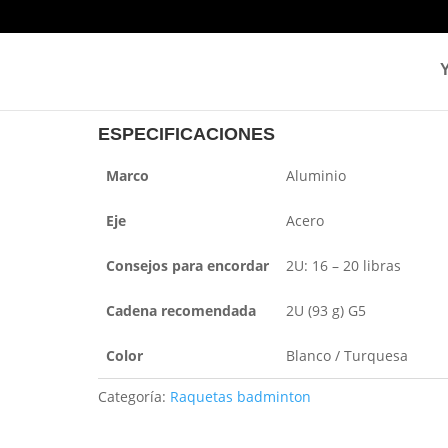
MUSCLE POWER 5 LT
ESPECIFICACIONES
Marco
Aluminio
Eje
Acero
Consejos para encordar
2U: 16 – 20 libras
Cadena recomendada
2U (93 g) G5
Color
Blanco / Turquesa
Categoría:
Raquetas badminton