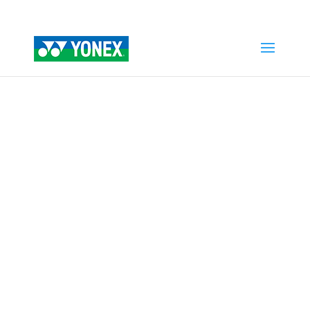
Home
»
Tienda
»
MUSCLE POWER 8 LT