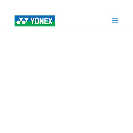
Home
»
Tienda
»
OVERGRIP SUPER GRAP X3 FRENCH
PINK