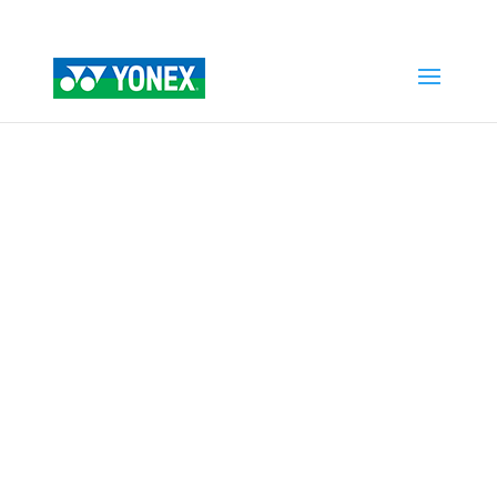
Home
»
Tienda
»
POWER CUSHION FUSIONREV4
HOMBRE AZUL MARINO/LIMA