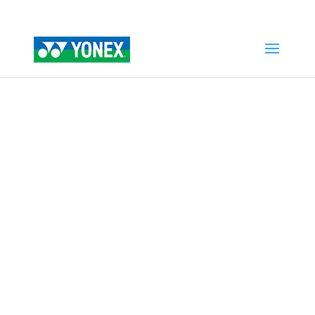
Home
»
Tienda
»
POWER CUSHION LUMIO 4