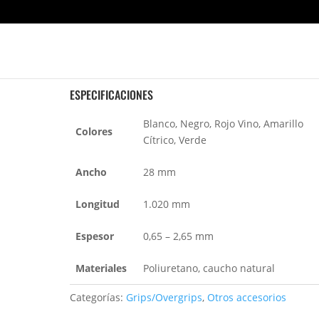
TWIN WAVE GRAP
ESPECIFICACIONES
Blanco, Negro, Rojo Vino, Amarillo
Colores
Cítrico, Verde
Ancho
28 mm
Longitud
1.020 mm
Espesor
0,65 – 2,65 mm
Materiales
Poliuretano, caucho natural
Categorías:
Grips/Overgrips
,
Otros accesorios