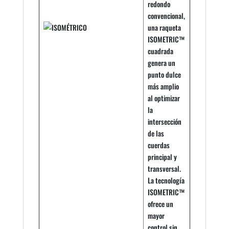
redondo
convencional,
una raqueta
ISOMETRIC™
cuadrada
genera un
punto dulce
más amplio
al optimizar
la
intersección
de las
cuerdas
principal y
transversal.
La tecnología
ISOMETRIC™
ofrece un
mayor
control sin