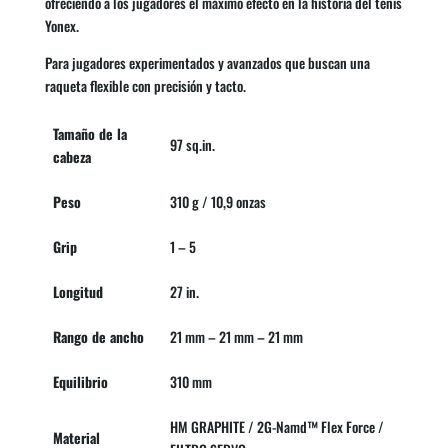
ofreciendo a los jugadores el máximo efecto en la historia del tenis
Yonex.
Para jugadores experimentados y avanzados que buscan una
raqueta flexible con precisión y tacto.
Tamaño de la
97 sq.in.
cabeza
Peso
310 g / 10,9 onzas
Grip
1 – 5
Longitud
27 in.
Rango de ancho
21 mm – 21 mm – 21 mm
Equilibrio
310 mm
HM GRAPHITE / 2G-Namd™ Flex Force /
Material