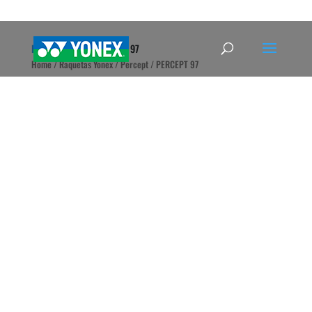
Home
»
Tienda
»
PERCEPT 97
Home
/
Raquetas Yonex
/
Percept
/ PERCEPT 97