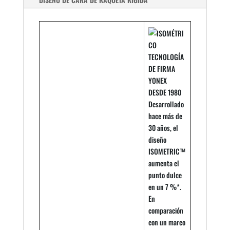
TECNOLOGÍA
DE FIRMA
YONEX
DESDE 1980
Desarrollado
hace más de
30 años, el
diseño
ISOMETRIC™
aumenta el
punto dulce
en un 7 %*.
En
comparación
con un marco