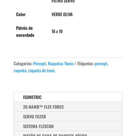
FILTRO SERVO
Color
VERDE OLIVA
Patrón de
16 x 19
encordado
Categorías:
Percept
,
Raquetas Yonex
Etiquetas:
percept
,
raqueta
,
raqueta de tenis
ISOMETRIC
2G-NAMD™ FLEX FORCE
SERVO FILTER
SISTEMA FLEXCON
DISEÑO DE CARA DE RAQUETA RÍGIDA